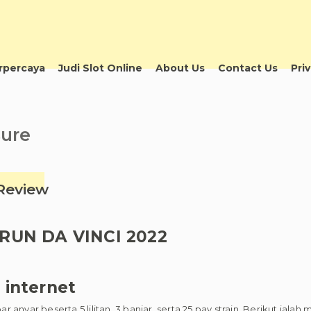
erpercaya
Judi Slot Online
About Us
Contact Us
Pri
sure
 Review
RUN DA VINCI 2022
 internet
nyar beserta 5 lilitan, 3 banjar, serta 25 pay strain. Berikut ialah