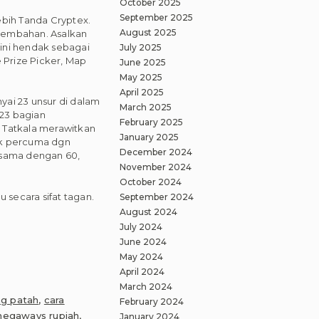
October 2025
September 2025
ebih Tanda Cryptex.
August 2025
rsembahan. Asalkan
 ini hendak sebagai
July 2025
 Prize Picker, Map
June 2025
May 2025
April 2025
ai 23 unsur di dalam
March 2025
23 bagian
February 2025
. Tatkala merawitkan
January 2025
ak percuma dgn
December 2024
 sama dengan 60,
November 2024
October 2024
secara sifat tagan.
September 2024
August 2024
July 2024
June 2024
May 2024
April 2024
March 2024
ng patah
,
cara
February 2024
megaways rupiah
,
January 2024