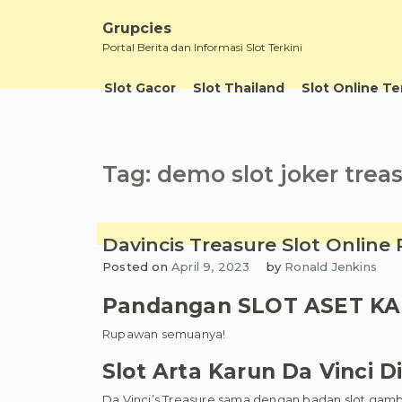
Skip
to
Grupcies
content
Portal Berita dan Informasi Slot Terkini
Slot Gacor
Slot Thailand
Slot Online T
Tag:
demo slot joker trea
Davincis Treasure Slot Online
Posted on
April 9, 2023
by
Ronald Jenkins
Pandangan SLOT ASET KA
Rupawan semuanya!
Slot Arta Karun Da Vinci Di
Da Vinci’s Treasure sama dengan badan slot gambar a