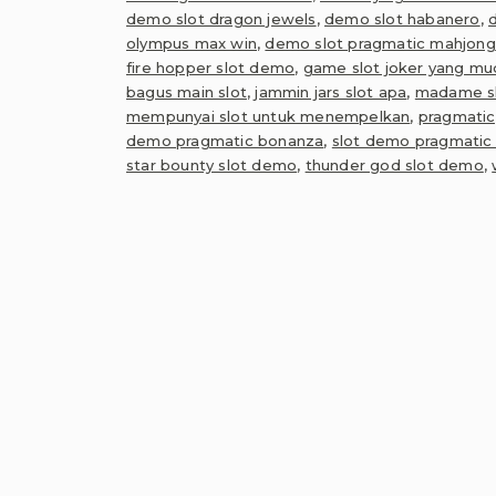
demo slot dragon jewels
,
demo slot habanero
,
olympus max win
,
demo slot pragmatic mahjong
fire hopper slot demo
,
game slot joker yang m
bagus main slot
,
jammin jars slot apa
,
madame s
mempunyai slot untuk menempelkan
,
pragmatic
demo pragmatic bonanza
,
slot demo pragmatic
star bounty slot demo
,
thunder god slot demo
,