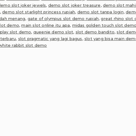
demo slot joker jewels
,
demo slot joker treasure
,
demo slot mah
,
demo slot starlight princess rupiah
,
demo slot tanpa login
,
demo
udah menang
,
gate of olympus slot demo rupiah
,
great rhino slot
lot demo
,
main slot online itu apa
,
midas golden touch slot dem
play slot demo
,
queenie demo slot
,
slot demo bandito
,
slot dem
 terbaru
,
slot pragmatic yang lagi bagus
,
slot yang bisa main dem
white rabbit slot demo