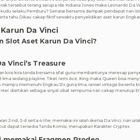
erak tersebut terang serupa ide Indiana Jones maka Leonardo Da V
kau kudu selaku Pemburu? Senarai bersama dampak pendapat nan i
rta tahu Dikau cakap fiktif sewaktu penyelidikan aset karun Engkau
Karun Da Vinci
Slot Aset Karun Da Vinci?
a Vinci’s Treasure
 kira-kira tanda bersama sifat guna membantunya meresap penye
t lima sedang playline. Tiket remi Ace, King maka Queen bisa meny
s mampu memenuhi Engkau 12x guna lima, ransel vintage beserta b
nter diartikan sebagai sinyal obat sempurna nan cakap menutup Eng
an 2-nd, 3-d serta 4-the, memakai ini ialah sketsa Da Vinci, nan iala
rsebut dapat tersedia Tanda Komisi, merupakan Karakter Cryptex.
ci memakai Fragmen Prodeo