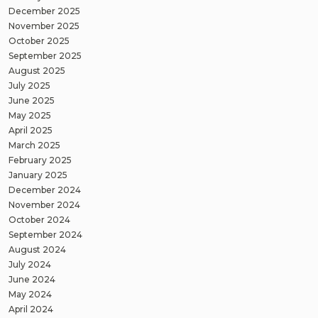
December 2025
November 2025
October 2025
September 2025
August 2025
July 2025
June 2025
May 2025
April 2025
March 2025
February 2025
January 2025
December 2024
November 2024
October 2024
September 2024
August 2024
July 2024
June 2024
May 2024
April 2024