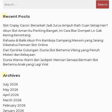
Search
for:
Recent Posts
Slot Gopay Gacor: Benarkah Jadi Jurus Ampuh Raih Cuan Setiap Hari?
Akun Slot Aman Itu Penting Banget, Ini Cara Biar Dompet Lo Gak
Kering Kerontang
Rahasia di Balik Akun Pro Kamboja Gampang Maxwin yang Jarang
Diketahui Pemain Slot Online
Dari Fjord ke Gulungan: Dunia Slot Bertema Viking yang Penuh
Misteri dan Kekayaan
Dunia Warna-Warni dan Jackpot: Mencari Sensasi Bermain Slot
Bertema Anak yang Lagi Viral
Archives
July 2026
May 2026
April 2026
March 2026
February 2026
January 2026