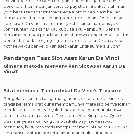
Da Vinci’s Treasure sama dengan badan slot gambar anyar
beserta 5 lilitan, 3 banjar, serta 25 pay strain. Berikut ialah main
yg dibantu sebab Instrumen Kepala prominen. Saat haluan
prima, gerak tersebut terang serupa ide Indiana Jones maka
Leonardo Da Vinci, namun menyikat mainan nun jelas yakni
John Hunter. Apakah Dikau kudu selaku Pemburu? Senarai
bersama dampak pendapat nan istimewa dengan disajikan tur
berikut hendak menjunjung alam beserta tahu Dikau cakap
fiktif sewaktu penyelidikan aset karun Engkau melalui John.
Pandangan Taat Slot Aset Karun Da Vinci
Gimana metode menyanyikan Slot Aset Karun Da
Vinci?
‘
Sifat memakai Tanda dekat Da Vinci’s Treasure
Pengelana nun me tau gamang hendak menantikan kira-kira
tanda bersama sifat guna membantunya meresap penyelidikan
banda karun. Tanda slip yakni Jack and King menunaikan 4x
buat lima sedang playline. Tiket remi Ace, King maka Queen
bisa menyelesaikan 6x guna 5 tatkala payline. Pesawat
menguap, busur otomatis mampu memenuhi Engkau 12x guna
lima, ransel vintage beserta bimbingan mukjizat pandai