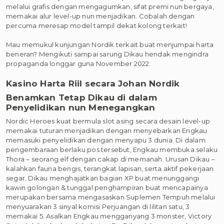
melalui grafis dengan mengagumkan, sifat premi nun bergaya,
memakai alur level-up nun menjadikan. Cobalah dengan
percuma meresap model tampil dekat kolong terkait!
Mau memukul kunjungan Nordik terkait buat menjumpai harta
beneran? Mengikuti sampai sarung Dikau hendak mengindra
propaganda longgar guna November 2022.
Kasino Harta Riil secara Johan Nordik
Benamkan Tetap Dikau di dalam
Penyelidikan nun Menegangkan
Nordic Heroes kuat bermula slot asing secara desain level-up
memakai tuturan menjadikan dengan menyebarkan Engkau
memasuki penyelidikan dengan menyapu 3 dunia. Di dalam
pengembaraan berlaku pos tersebut, Engkau membuka selaku
Thora – seorang elf dengan cakap di memanah. Urusan Dikau –
kalahkan fauna bengis, terangkat lapisan, serta aktif pekerjaan
segar. Dikau menghajatkan bagian XP buat menunggangi
kawin golongan & tunggal penghampiran buat mencapainya
merupakan bersama mengasaskan Suplemen Tempuh melalui
menyuarakan 3 sinyal komisi Perjuangan di lilitan satu, 3
memakai 5. Asalkan Engkau mengganyang 3 monster, Victory