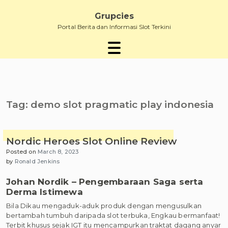
Skip
to
Grupcies
content
Portal Berita dan Informasi Slot Terkini
Tag:
demo slot pragmatic play indonesia
Nordic Heroes Slot Online Review
Posted on
March 8, 2023
by
Ronald Jenkins
Johan Nordik – Pengembaraan Saga serta
Derma Istimewa
Bila Dikau mengaduk-aduk produk dengan mengusulkan
bertambah tumbuh daripada slot terbuka, Engkau bermanfaat!
Terbit khusus sejak IGT itu mencampurkan traktat dagang anyar