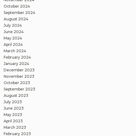
October 2024
September 2024
August 2024
July 2024
June 2024
May 2024
April 2024
March 2024
February 2024
January 2024
December 2023
November 2023
October 2023
September 2023
August 2023
July 2023
June 2023
May 2023
April 2023
March 2023
February 2023