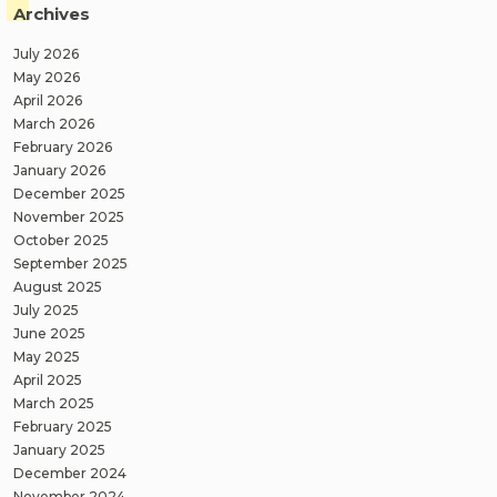
Archives
July 2026
May 2026
April 2026
March 2026
February 2026
January 2026
December 2025
November 2025
October 2025
September 2025
August 2025
July 2025
June 2025
May 2025
April 2025
March 2025
February 2025
January 2025
December 2024
November 2024