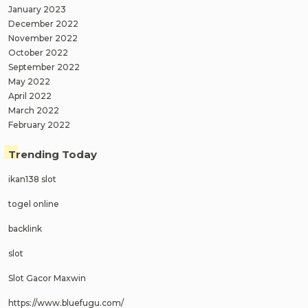
January 2023
December 2022
November 2022
October 2022
September 2022
May 2022
April 2022
March 2022
February 2022
Trending Today
ikan138 slot
togel online
backlink
slot
Slot Gacor Maxwin
https://www.bluefugu.com/