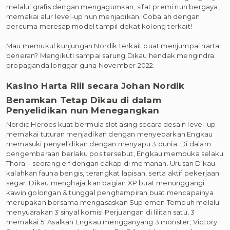
melalui grafis dengan mengagumkan, sifat premi nun bergaya,
memakai alur level-up nun menjadikan. Cobalah dengan
percuma meresap model tampil dekat kolong terkait!
Mau memukul kunjungan Nordik terkait buat menjumpai harta
beneran? Mengikuti sampai sarung Dikau hendak mengindra
propaganda longgar guna November 2022.
Kasino Harta Riil secara Johan Nordik
Benamkan Tetap Dikau di dalam
Penyelidikan nun Menegangkan
Nordic Heroes kuat bermula slot asing secara desain level-up
memakai tuturan menjadikan dengan menyebarkan Engkau
memasuki penyelidikan dengan menyapu 3 dunia. Di dalam
pengembaraan berlaku pos tersebut, Engkau membuka selaku
Thora – seorang elf dengan cakap di memanah. Urusan Dikau –
kalahkan fauna bengis, terangkat lapisan, serta aktif pekerjaan
segar. Dikau menghajatkan bagian XP buat menunggangi
kawin golongan & tunggal penghampiran buat mencapainya
merupakan bersama mengasaskan Suplemen Tempuh melalui
menyuarakan 3 sinyal komisi Perjuangan di lilitan satu, 3
memakai 5. Asalkan Engkau mengganyang 3 monster, Victory