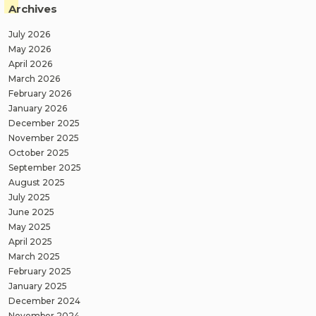
Archives
July 2026
May 2026
April 2026
March 2026
February 2026
January 2026
December 2025
November 2025
October 2025
September 2025
August 2025
July 2025
June 2025
May 2025
April 2025
March 2025
February 2025
January 2025
December 2024
November 2024