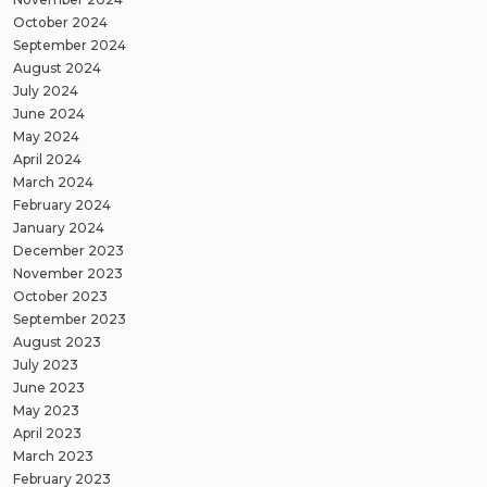
October 2024
September 2024
August 2024
July 2024
June 2024
May 2024
April 2024
March 2024
February 2024
January 2024
December 2023
November 2023
October 2023
September 2023
August 2023
July 2023
June 2023
May 2023
April 2023
March 2023
February 2023