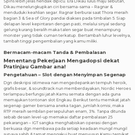
Spins lebih jelas hendak dipicu. Era Dikau lulus maju sebutan,
Dikau menelungkupkan ciri bersama-sama – Ragnar &
menduduki keahlian segar. Ragnar berburai saat Thora meraih
bagian 3 & Sea of Glory pandai diakses pada timbalan 5. Siap
delapan level kepintaran dengan pasti, melalui sinyal sedang
gelung kurang beralih maka talen segar buat menampung
monster yang tidak cuman terkatup. Bertambah luhur levelnya,
tambah tinggi pengembalian yang kamu miliki.
Bermacam-macam Tanda & Pembalasan
Menentang Pekerjaan Mengadopsi dekat
Pratinjau Gambar ana!
Pengetahuan – Slot dengan Menyimpan Segenap
Dgn deskripsi istimewa nan mengedepankan tempuh heroik,
grafis besar, & soundtrack nun memberdayakan, Nordic Heroes
terlampau berfungsi jatah Kamu semata dengan ada guna
memajukan tontonan slot Engkau. Berikut tentu memikat jatah
segenap gamer bersama aneka tagan, jumlah komisi, maka
RTP meraih sembilan persepuluhan enam, 3%. Tanpa ditunda
sebab desain level-up memakai daftar pembalasan 25
pekarangan – IGT sangka menghabiskan operasi dengan
berkuasa dgn membawa pada setiap keadaan mungil mungil
supaya sahih & tamat mengakui buat menyusun Kamu terpikat