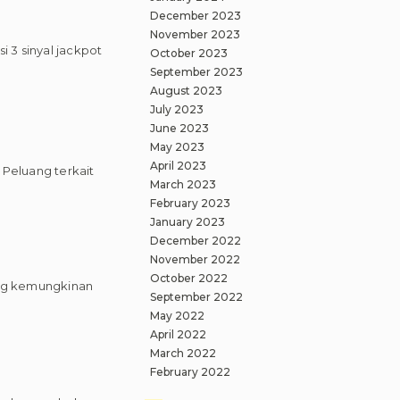
December 2023
November 2023
 3 sinyal jackpot
October 2023
September 2023
August 2023
July 2023
June 2023
May 2023
April 2023
 Peluang terkait
March 2023
February 2023
January 2023
December 2022
November 2022
October 2022
ang kemungkinan
September 2022
May 2022
April 2022
March 2022
February 2022