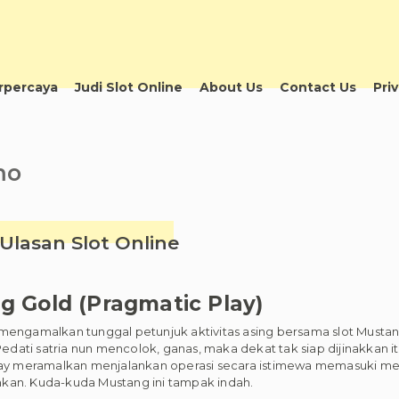
erpercaya
Judi Slot Online
About Us
Contact Us
Pri
mo
Ulasan Slot Online
g Gold (Pragmatic Play)
 mengamalkan tunggal petunjuk aktivitas asing bersama slot Musta
 Pedati satria nun mencolok, ganas, maka dekat tak siap dijinakkan 
 Play meramalkan menjalankan operasi secara istimewa memasuki m
nkan. Kuda-kuda Mustang ini tampak indah.