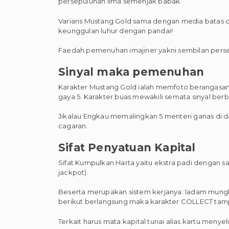
persepuluhan lima semenjak babak.
Varians Mustang Gold sama dengan media batas ove
keunggulan luhur dengan pandai!
Faedah pemenuhan imajiner yakni sembilan pers
Sinyal maka pemenuhan
Karakter Mustang Gold ialah memfoto berangasan
gaya 5. Karakter buas mewakili semata sinyal ber
Jikalau Engkau memalingkan 5 menteri ganas di 
cagaran.
Sifat Penyatuan Kapital
Sifat Kumpulkan Harta yaitu ekstra padi denga
jackpot).
Beserta merupakan sistem kerjanya: ladam mungk
berikut berlangsung maka karakter COLLECT tam
Terkait harus mata kapital tunai alias kartu meny