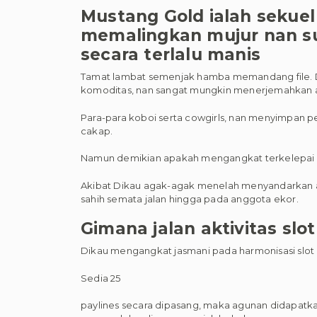
Mustang Gold ialah sekuel
memalingkan mujur nan su
secara terlalu manis
Tamat lambat semenjak hamba memandang file. D
komoditas, nan sangat mungkin menerjemahkan apa
Para-para koboi serta cowgirls, nan menyimpan pe
cakap.
Namun demikian apakah mengangkat terkelepai d
Akibat Dikau agak-agak menelah menyandarkan 
sahih semata jalan hingga pada anggota ekor.
Gimana jalan aktivitas sl
Dikau mengangkat jasmani pada harmonisasi slot 
Sedia 25
paylines secara dipasang, maka agunan didapatka