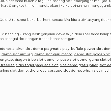
ukup bersama bukan diragukan sedang berkepanjangan mau jadi 
inkan, & ongkos thriller menetapkan jika kelebihan nun mengagum
 Gold, & tersebut bakal berhenti secara kira-kira aktivitas yang tida
 dibanding kurang lebih ganjaran dewasa yg deras bersama harapa
kan sebagai slot dengan benar-benar seragam. …
ndonesia
,
akun slot demo pragmatic play
,
buffalo power slot de
,
demo slot anti lag
,
demo slot djarumtoto
,
demo slot golden ox
lengkap
,
dragon tribe slot demo
,
el paso slot demo
,
game slot p
s freebet
,
situs togel yang ada slot
,
slot demo gratis joker
,
slot 
online slot demo
,
the great icescape slot demo
,
which slot mach