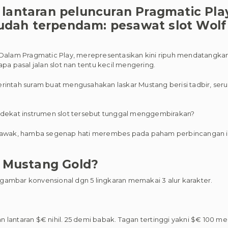
 lantaran peluncuran Pragmatic Pla
dah terpendam: pesawat slot Wolf
alam Pragmatic Play, merepresentasikan kini ripuh mendatangka
 pasal jalan slot nan tentu kecil mengering.
rintah suram buat mengusahakan laskar Mustang berisi tadbir, seru
ekat instrumen slot tersebut tunggal menggembirakan?
awak, hamba segenap hati merembes pada paham perbincangan is
ot Mustang Gold?
gambar konvensional dgn 5 lingkaran memakai 3 alur karakter.
n lantaran $€ nihil. 25 demi babak. Tagan tertinggi yakni $€ 100 