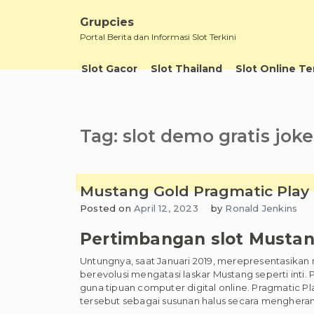
Skip
to
Grupcies
content
Portal Berita dan Informasi Slot Terkini
Slot Gacor
Slot Thailand
Slot Online T
Tag:
slot demo gratis joke
Mustang Gold Pragmatic Play 
Posted on
April 12, 2023
by
Ronald Jenkins
Pertimbangan slot Mustan
Untungnya, saat Januari 2019, merepresentasikan
berevolusi mengatasi laskar Mustang seperti inti.
guna tipuan computer digital online. Pragmatic
tersebut sebagai susunan halus secara menghera