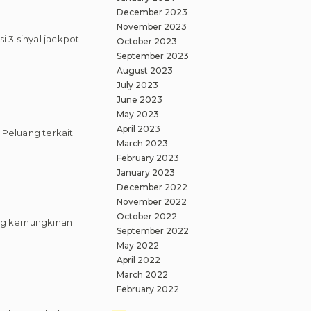
December 2023
November 2023
 3 sinyal jackpot
October 2023
September 2023
August 2023
July 2023
June 2023
May 2023
April 2023
 Peluang terkait
March 2023
February 2023
January 2023
December 2022
November 2022
October 2022
ang kemungkinan
September 2022
May 2022
April 2022
March 2022
February 2022