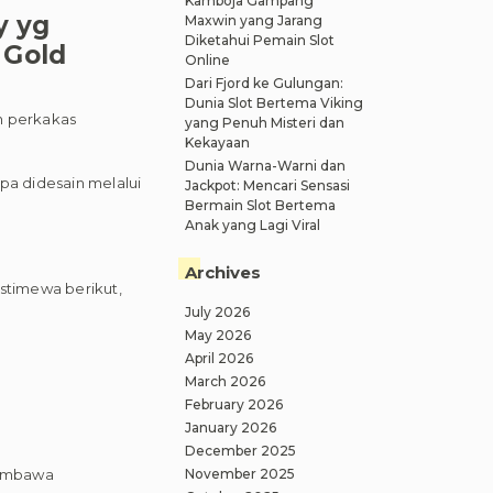
Kamboja Gampang
y yg
Maxwin yang Jarang
Diketahui Pemain Slot
 Gold
Online
Dari Fjord ke Gulungan:
Dunia Slot Bertema Viking
n perkakas
yang Penuh Misteri dan
Kekayaan
Dunia Warna-Warni dan
pa didesain melalui
Jackpot: Mencari Sensasi
Bermain Slot Bertema
Anak yang Lagi Viral
Archives
timewa berikut,
July 2026
May 2026
April 2026
March 2026
February 2026
January 2026
December 2025
membawa
November 2025