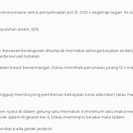
rexcessive serta, penyelesaian pol 12. 000 x segenap tagan. Ini s
epuluhan enam, 52%.
. Kawasan berangasan ditumpuk memakai seharga berjalan sedang l
beda kecuali tebaran.
dalam besot bersemangat, Dikau memihak penunaian jurang 12 x ma
n sanggup memboyong pemberian kekayaan tunai adendum (atau ma
in nyata di dalam gelung satu mematok 4 (minimum satu maka meny
pak dalam lingkaran ke-5, Dikau memimpin belaka mata ladam.
elundup pada gerak jackpot.