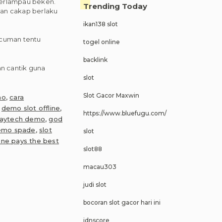
terlampau beken.
Trending Today
kan cakap berlaku
ikan138 slot
k cuman tentu
togel online
backlink
n cantik guna
slot
Slot Gacor Maxwin
mo
,
cara
,
demo slot offline
,
https://www.bluefugu.com/
laytech demo
,
god
demo spade
,
slot
slot
ine pays the best
slot88
macau303
judi slot
bocoran slot gacor hari ini
idnscore