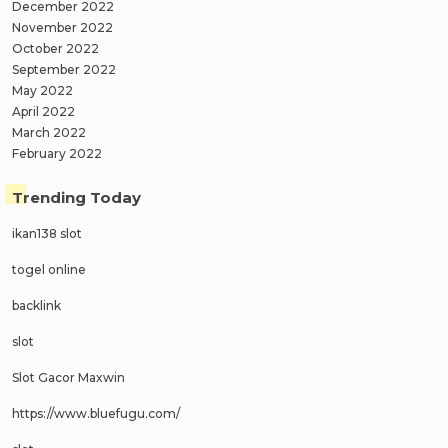
December 2022
November 2022
October 2022
September 2022
May 2022
April 2022
March 2022
February 2022
Trending Today
ikan138 slot
togel online
backlink
slot
Slot Gacor Maxwin
https://www.bluefugu.com/