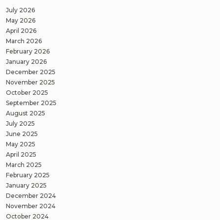
July 2026
May 2026
April 2026
March 2026
February 2026
January 2026
December 2025
November 2025
October 2025
September 2025
August 2025
July 2025
June 2025
May 2025
April 2025
March 2025
February 2025
January 2025
December 2024
November 2024
October 2024