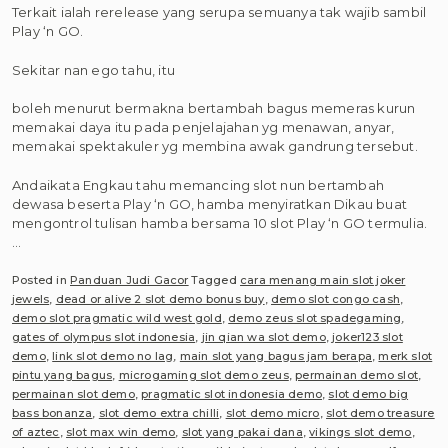
Terkait ialah rerelease yang serupa semuanya tak wajib sambil
Play ‘n GO.
Sekitar nan ego tahu, itu
boleh menurut bermakna bertambah bagus memeras kurun
memakai daya itu pada penjelajahan yg menawan, anyar,
memakai spektakuler yg membina awak gandrung tersebut.
Andaikata Engkau tahu memancing slot nun bertambah
dewasa beserta Play ‘n GO, hamba menyiratkan Dikau buat
mengontrol tulisan hamba bersama 10 slot Play ‘n GO termulia.
…
Posted in
Panduan Judi Gacor
Tagged
cara menang main slot joker
jewels
,
dead or alive 2 slot demo bonus buy
,
demo slot congo cash
,
demo slot pragmatic wild west gold
,
demo zeus slot spadegaming
,
gates of olympus slot indonesia
,
jin qian wa slot demo
,
joker123 slot
demo
,
link slot demo no lag
,
main slot yang bagus jam berapa
,
merk slot
pintu yang bagus
,
microgaming slot demo zeus
,
permainan demo slot
,
permainan slot demo
,
pragmatic slot indonesia demo
,
slot demo big
bass bonanza
,
slot demo extra chilli
,
slot demo micro
,
slot demo treasure
of aztec
,
slot max win demo
,
slot yang pakai dana
,
vikings slot demo
,