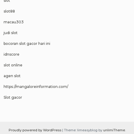
slot
slot88
macau303
judi slot
bocoran slot gacor hari ini
idnscore
slot online
agen slot
https://mangaloreinformation.com/
Slot gacor
Proudly powered by WordPress
|
Theme: limeasyblog by
unlimiTheme
.