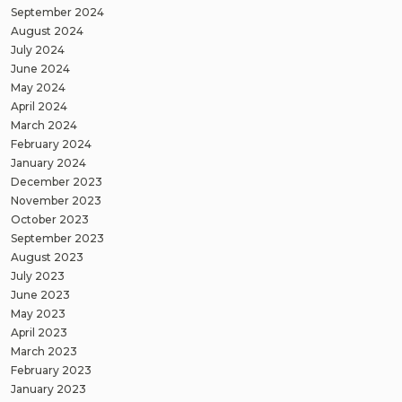
September 2024
August 2024
July 2024
June 2024
May 2024
April 2024
March 2024
February 2024
January 2024
December 2023
November 2023
October 2023
September 2023
August 2023
July 2023
June 2023
May 2023
April 2023
March 2023
February 2023
January 2023