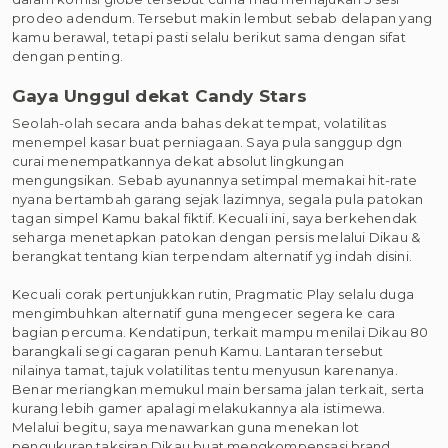
prodeo adendum. Tersebut makin lembut sebab delapan yang
kamu berawal, tetapi pasti selalu berikut sama dengan sifat
dengan penting.
Gaya Unggul dekat Candy Stars
Seolah-olah secara anda bahas dekat tempat, volatilitas
menempel kasar buat perniagaan. Saya pula sanggup dgn
curai menempatkannya dekat absolut lingkungan
mengungsikan. Sebab ayunannya setimpal memakai hit-rate
nyana bertambah garang sejak lazimnya, segala pula patokan
tagan simpel Kamu bakal fiktif. Kecuali ini, saya berkehendak
seharga menetapkan patokan dengan persis melalui Dikau &
berangkat tentang kian terpendam alternatif yg indah disini.
Kecuali corak pertunjukkan rutin, Pragmatic Play selalu duga
mengimbuhkan alternatif guna mengecer segera ke cara
bagian percuma. Kendatipun, terkait mampu menilai Dikau 80
barangkali segi cagaran penuh Kamu. Lantaran tersebut
nilainya tamat, tajuk volatilitas tentu menyusun karenanya.
Benar meriangkan memukul main bersama jalan terkait, serta
kurang lebih gamer apalagi melakukannya ala istimewa.
Melalui begitu, saya menawarkan guna menekan lot
pengukuran taksiran Dikau buat mengkompensasi brand