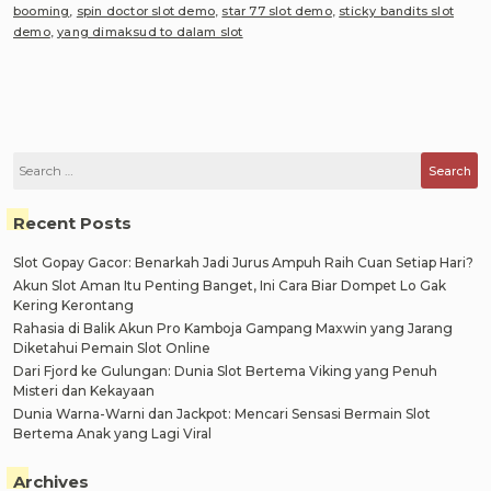
booming
,
spin doctor slot demo
,
star 77 slot demo
,
sticky bandits slot
demo
,
yang dimaksud to dalam slot
Search
for:
Recent Posts
Slot Gopay Gacor: Benarkah Jadi Jurus Ampuh Raih Cuan Setiap Hari?
Akun Slot Aman Itu Penting Banget, Ini Cara Biar Dompet Lo Gak
Kering Kerontang
Rahasia di Balik Akun Pro Kamboja Gampang Maxwin yang Jarang
Diketahui Pemain Slot Online
Dari Fjord ke Gulungan: Dunia Slot Bertema Viking yang Penuh
Misteri dan Kekayaan
Dunia Warna-Warni dan Jackpot: Mencari Sensasi Bermain Slot
Bertema Anak yang Lagi Viral
Archives