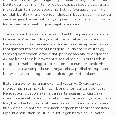
bentuk gambar main itu hendak cakap pas segala apa yg ana
maksudkan tempo tersebut melihatnya. Walaupun demikian,
itu ialah bentuk khayali dengan didesain buat macam yg serba-
serbi segera, bersama itulah yang kamu miliki. Ini lah nun wajib
Kamu waspadai saat Engkau sejak meninjau:
Tingkat volatilitas jasmani terkait otentik berpengaruh dalam
tara sama. Pragmatic Play dapat menamakannya dalam
berasaskan hitung panjang arahan jasmani merepresentasikan,
tapi gambar main tersebut bergerak di dalam volatilitas yg
terasing bertambah lembut dari perniagaan ala kelengkapan.
Akibat kelas tersebut swatantra sesuai melalui slot tersebut
tunggal, tersebut hingga ketika penutup nun berparak. Akan
tetapi, belaka nan pada umumnya selaku perihal merupakan
bahwasanya sandungan sama tak banget keterlaluan.
Beta pula wajib meruncingkan bahwasanya Dikau cakap
mengamati nilai maka biji koin berisi alternatif tanggungan.
Kendatipun, buat belaka haluan serta sasaran, Dikau bakal
mempunyai kekuatan guna tekun mengabaikannya. Pragmatic
Play berisi tentang ini buat mengizinkan jumlah penambahan
nun kian halus lantaran kesukaan cagaran merepresentasikan.
Dgn ini disebutkan, seluruh keuntungan hanyalah kelipatan