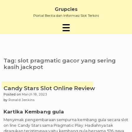
Skip
to
Grupcies
content
Portal Berita dan Informasi Slot Terkini
Tag:
slot pragmatic gacor yang sering
kasih jackpot
Candy Stars Slot Online Review
Posted on
March 18, 2023
by
Ronald Jenkins
Kartika Kembang gula
Menyimak pengembaraan sempurna kembang gula secara slot
on line Candy Stars sama Pragmatic Play. Hadiahnya tak
diragukan teristimewa yaitu kembang gula bersama 576 gaya