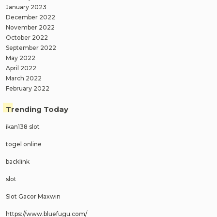
January 2023
December 2022
November 2022
October 2022
September 2022
May 2022
April 2022
March 2022
February 2022
Trending Today
ikan138 slot
togel online
backlink
slot
Slot Gacor Maxwin
https://www.bluefugu.com/