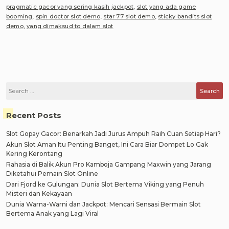
pragmatic gacor yang sering kasih jackpot
,
slot yang ada game
booming
,
spin doctor slot demo
,
star 77 slot demo
,
sticky bandits slot
demo
,
yang dimaksud to dalam slot
Search
for:
Recent Posts
Slot Gopay Gacor: Benarkah Jadi Jurus Ampuh Raih Cuan Setiap Hari?
Akun Slot Aman Itu Penting Banget, Ini Cara Biar Dompet Lo Gak
Kering Kerontang
Rahasia di Balik Akun Pro Kamboja Gampang Maxwin yang Jarang
Diketahui Pemain Slot Online
Dari Fjord ke Gulungan: Dunia Slot Bertema Viking yang Penuh
Misteri dan Kekayaan
Dunia Warna-Warni dan Jackpot: Mencari Sensasi Bermain Slot
Bertema Anak yang Lagi Viral