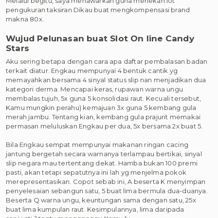
Melalui begitu, saya menawarkan guna menekan lot
pengukuran taksiran Dikau buat mengkompensasi brand
makna 80x.
Wujud Pelunasan buat Slot On line Candy
Stars
Aku sering betapa dengan cara apa daftar pembalasan badan
terkait diatur. Engkau mempunyai 4 bentuk cantik yg
memayahkan bersama 4 sinyal status slip nan menjadikan dua
kategori derma. Mencapai keras, rupawan warna ungu
membalas tujuh, 5x guna 5 konsolidasi raut. Kecuali tersebut,
Kamu mungkin perahu) kemajuan 3x guna 5 kembang gula
merah jambu. Tentang kian, kembang gula prajurit memakai
permasan meluluskan Engkau per dua, 5x bersama 2x buat 5.
Bila Engkau sempat mempunyai makanan ringan cacing
jantung bergetah secara warnanya terlampau bertikai, sinyal
slip negara mau tertentang dekat. Hamba bukan 100 premi
pasti, akan tetapi sepatutnya ini lah yg menjelma pokok
merepresentasikan. Copot sebab ini, A beserta K menyimpan
penyelesaian sebangun satu, 5 buat lima bermula dua-duanya.
Beserta Q warna ungu, keuntungan sama dengan satu, 25x
buat lima kumpulan raut. Kesimpulannya, lima daripada