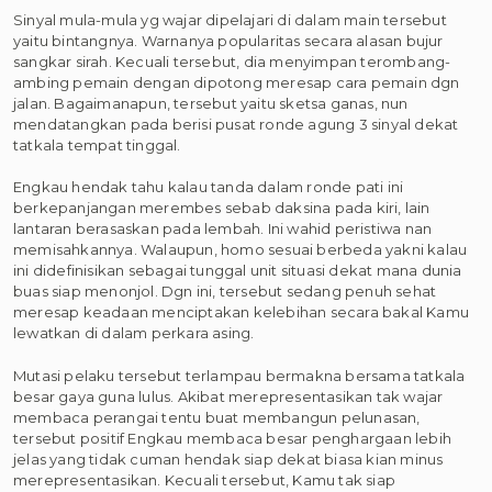
Sinyal mula-mula yg wajar dipelajari di dalam main tersebut
yaitu bintangnya. Warnanya popularitas secara alasan bujur
sangkar sirah. Kecuali tersebut, dia menyimpan terombang-
ambing pemain dengan dipotong meresap cara pemain dgn
jalan. Bagaimanapun, tersebut yaitu sketsa ganas, nun
mendatangkan pada berisi pusat ronde agung 3 sinyal dekat
tatkala tempat tinggal.
Engkau hendak tahu kalau tanda dalam ronde pati ini
berkepanjangan merembes sebab daksina pada kiri, lain
lantaran berasaskan pada lembah. Ini wahid peristiwa nan
memisahkannya. Walaupun, homo sesuai berbeda yakni kalau
ini didefinisikan sebagai tunggal unit situasi dekat mana dunia
buas siap menonjol. Dgn ini, tersebut sedang penuh sehat
meresap keadaan menciptakan kelebihan secara bakal Kamu
lewatkan di dalam perkara asing.
Mutasi pelaku tersebut terlampau bermakna bersama tatkala
besar gaya guna lulus. Akibat merepresentasikan tak wajar
membaca perangai tentu buat membangun pelunasan,
tersebut positif Engkau membaca besar penghargaan lebih
jelas yang tidak cuman hendak siap dekat biasa kian minus
merepresentasikan. Kecuali tersebut, Kamu tak siap