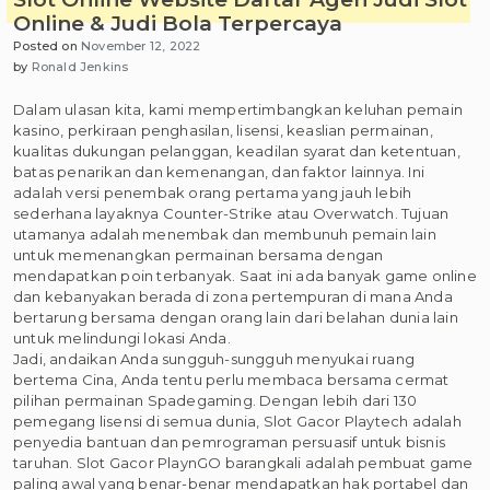
Online & Judi Bola Terpercaya
Posted on
November 12, 2022
by
Ronald Jenkins
Dalam ulasan kita, kami mempertimbangkan keluhan pemain
kasino, perkiraan penghasilan, lisensi, keaslian permainan,
kualitas dukungan pelanggan, keadilan syarat dan ketentuan,
batas penarikan dan kemenangan, dan faktor lainnya. Ini
adalah versi penembak orang pertama yang jauh lebih
sederhana layaknya Counter-Strike atau Overwatch. Tujuan
utamanya adalah menembak dan membunuh pemain lain
untuk memenangkan permainan bersama dengan
mendapatkan poin terbanyak. Saat ini ada banyak game online
dan kebanyakan berada di zona pertempuran di mana Anda
bertarung bersama dengan orang lain dari belahan dunia lain
untuk melindungi lokasi Anda.
Jadi, andaikan Anda sungguh-sungguh menyukai ruang
bertema Cina, Anda tentu perlu membaca bersama cermat
pilihan permainan Spadegaming. Dengan lebih dari 130
pemegang lisensi di semua dunia, Slot Gacor Playtech adalah
penyedia bantuan dan pemrograman persuasif untuk bisnis
taruhan. Slot Gacor PlaynGO barangkali adalah pembuat game
paling awal yang benar-benar mendapatkan hak portabel dan