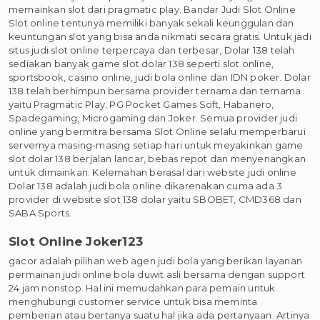
memainkan slot dari pragmatic play. Bandar Judi Slot Online
Slot online tentunya memiliki banyak sekali keunggulan dan
keuntungan slot yang bisa anda nikmati secara gratis. Untuk jadi
situs judi slot online terpercaya dan terbesar, Dolar 138 telah
sediakan banyak game slot dolar 138 seperti slot online,
sportsbook, casino online, judi bola online dan IDN poker. Dolar
138 telah berhimpun bersama provider ternama dan ternama
yaitu Pragmatic Play, PG Pocket Games Soft, Habanero,
Spadegaming, Microgaming dan Joker. Semua provider judi
online yang bermitra bersama Slot Online selalu memperbarui
servernya masing-masing setiap hari untuk meyakinkan game
slot dolar 138 berjalan lancar, bebas repot dan menyenangkan
untuk dimainkan. Kelemahan berasal dari website judi online
Dolar 138 adalah judi bola online dikarenakan cuma ada 3
provider di website slot 138 dolar yaitu SBOBET, CMD368 dan
SABA Sports.
Slot Online Joker123
gacor adalah pilihan web agen judi bola yang berikan layanan
permainan judi online bola duwit asli bersama dengan support
24 jam nonstop. Hal ini memudahkan para pemain untuk
menghubungi customer service untuk bisa meminta
pemberian atau bertanya suatu hal jika ada pertanyaan. Artinya