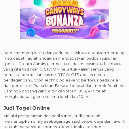
Kamu memang wajib dan perlu beli jackpot andaikan memang
mau dapat hadiah andaikan mendapatkan paduan susunan
spesial. Dream Gaming termasuk di dalam casino judi terbaru
yang kita hadirkan di Slot Online untuk kalian semua yang
pencinta permainan casino. RTG SLOTS adalah nama
perdagangan Endon Technologies yang berfokus pada Asia
dan berbasis di Pulau Man. Berasal berasal dari merek Realtime
Gaming kondang yang didirikan tahun 1998, RTG telah
menghadirkan game selama lebih dari 20 th..
Judi Togel Online
Melalui pengalaman dan hasil survei, Judi slot telah
memantapkan dirinya sebagai agen judi terpercaya dan favorit
seluruh masyarakat Indonesia. Kami tidak akan dapat