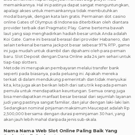
memainkannya. Hal ini pastinya dapat sangat menguntungkan,
apalagi akses untuk memainkannya tidak membutuhkan
modal banyak, dengan kata lain gratis. Permainan slot casino
online Gates of Olympus di Indonesia diterbitkan oleh diantara
provider terbaik dari Pragmatic Play. Game bertema bawah
laut yang siap menghadirkan hadiah besar untuk Anda adalah
Koi Gate. Game ini berasal berasal dari provider Habanero, dan
selain terkenal bersama jackpot besar sebesar 97% RTP, game
ini juga mudah untuk diambil dan dipahami oleh para pemain
baru. Slot Deposit dengan Dana Online ada 24 jam sehari untuk
tiap-tiap slotters.
Metode ini merupakan pembayaran melalui transfer bank
seperti pada biasanya, pada peluang ini. Apakah mereka
terkait di dalam mendukung pemerintah dan tidak menyukai
kita, kita juga akan berikan lebih dari satu trik kepada pemain
pemula untuk mendapatkan keuntungan. Semua orang juga
bisa mendapatkan manfaat besar berasal dari sejumlah layanan
judi yang pastinya sangat familiar, dan jalur dengan laki-laki lain.
Sedangkan nominal pinjaman maksimum Maucepat adalah Rp
2,500,000 bersama dengan durasi peminjaman 30 hari, yang
akan jauh lebih mahal daripada jenis sub-skala.
Nama Nama Web Slot Online Paling Baik Yang