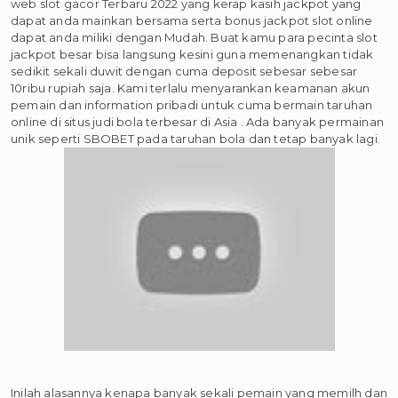
web slot gacor Terbaru 2022 yang kerap kasih jackpot yang
dapat anda mainkan bersama serta bonus jackpot slot online
dapat anda miliki dengan Mudah. Buat kamu para pecinta slot
jackpot besar bisa langsung kesini guna memenangkan tidak
sedikit sekali duwit dengan cuma deposit sebesar sebesar
10ribu rupiah saja. Kami terlalu menyarankan keamanan akun
pemain dan information pribadi untuk cuma bermain taruhan
online di situs judi bola terbesar di Asia . Ada banyak permainan
unik seperti SBOBET pada taruhan bola dan tetap banyak lagi.
Inilah alasannya kenapa banyak sekali pemain yang memilh dan