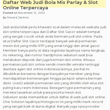
Daftar Web Judi Bola Mix Parlay & Slot
Online Terpercaya
Posted on
November 12, 2022
by
Ronald Jenkins
Jadi anda tidak perlu khawatir soal dalam melacak website judi
slot online terpercaya dan Daftar Slot Gacor adalah tempat
yang sangat cocok untuk anda bermain judi slot online. Pada
situs Daftar Slot Gacor terdapat banyak sekali permainan
mesin slot yang miliki RTP yang amat tinggi dan amat gacor.
Member hanya perlu isi data registrasi layaknya nama lengkap,
no rekening, dan nomor handphone sebelum saat bisa
melakukan deposit dan juga bermain slot online. Khusus
permainan judi slot online sendiri memiliki winrate tertinggi
diantara agen slot online indonesia lainnya, perihal ini
dibuktikan bersama dengan banyaknya member yang bisa
mendapatkan kemenangan hingga jackpot selama bermain
disini. Live22 adalah permainan slot yang dimiliki oleh situs slot
paling baru resmi Indonesia. Beragam type permainan yang
mereka tawarkan untuk para pecinta mesin slot.
Sebelum anda memastikan untuk daftar di web judi slot online
One Solution layaknya Motogacor ini yang miliki track record
yang sangat baik di dunia digital. Banyak juga opsi provider