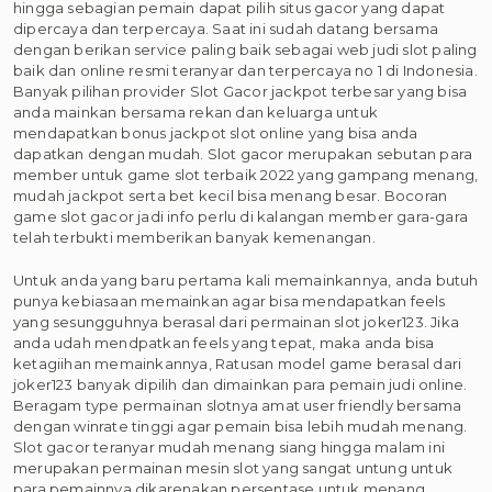
hingga sebagian pemain dapat pilih situs gacor yang dapat
dipercaya dan terpercaya. Saat ini sudah datang bersama
dengan berikan service paling baik sebagai web judi slot paling
baik dan online resmi teranyar dan terpercaya no 1 di Indonesia.
Banyak pilihan provider Slot Gacor jackpot terbesar yang bisa
anda mainkan bersama rekan dan keluarga untuk
mendapatkan bonus jackpot slot online yang bisa anda
dapatkan dengan mudah. Slot gacor merupakan sebutan para
member untuk game slot terbaik 2022 yang gampang menang,
mudah jackpot serta bet kecil bisa menang besar. Bocoran
game slot gacor jadi info perlu di kalangan member gara-gara
telah terbukti memberikan banyak kemenangan.
Untuk anda yang baru pertama kali memainkannya, anda butuh
punya kebiasaan memainkan agar bisa mendapatkan feels
yang sesungguhnya berasal dari permainan slot joker123. Jika
anda udah mendpatkan feels yang tepat, maka anda bisa
ketagiihan memainkannya, Ratusan model game berasal dari
joker123 banyak dipilih dan dimainkan para pemain judi online.
Beragam type permainan slotnya amat user friendly bersama
dengan winrate tinggi agar pemain bisa lebih mudah menang.
Slot gacor teranyar mudah menang siang hingga malam ini
merupakan permainan mesin slot yang sangat untung untuk
para pemainnya dikarenakan persentase untuk menang