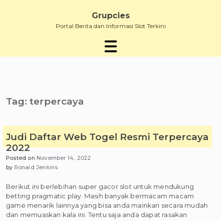
Skip
to
Grupcies
content
Portal Berita dan Informasi Slot Terkini
Tag:
terpercaya
Judi Daftar Web Togel Resmi Terpercaya
2022
Posted on
November 14, 2022
by
Ronald Jenkins
Berikut ini berlebihan super gacor slot untuk mendukung
betting pragmatic play. Masih banyak bermacam macam
game menarik lainnya yang bisa anda mainkan secara mudah
dan memuaskan kala ini. Tentu saja anda dapat rasakan