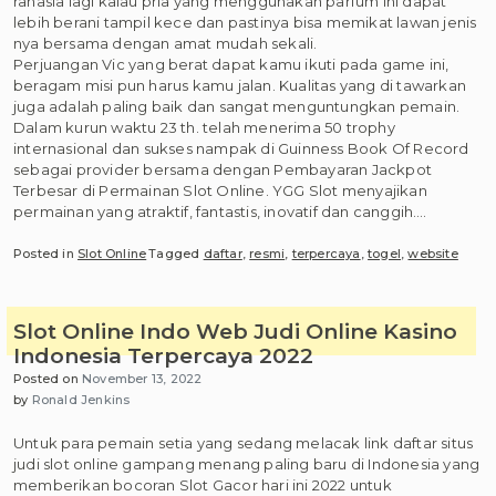
rahasia lagi kalau pria yang menggunakan parfum ini dapat
lebih berani tampil kece dan pastinya bisa memikat lawan jenis
nya bersama dengan amat mudah sekali.
Perjuangan Vic yang berat dapat kamu ikuti pada game ini,
beragam misi pun harus kamu jalan. Kualitas yang di tawarkan
juga adalah paling baik dan sangat menguntungkan pemain.
Dalam kurun waktu 23 th. telah menerima 50 trophy
internasional dan sukses nampak di Guinness Book Of Record
sebagai provider bersama dengan Pembayaran Jackpot
Terbesar di Permainan Slot Online. YGG Slot menyajikan
permainan yang atraktif, fantastis, inovatif dan canggih.…
Posted in
Slot Online
Tagged
daftar
,
resmi
,
terpercaya
,
togel
,
website
Slot Online Indo Web Judi Online Kasino
Indonesia Terpercaya 2022
Posted on
November 13, 2022
by
Ronald Jenkins
Untuk para pemain setia yang sedang melacak link daftar situs
judi slot online gampang menang paling baru di Indonesia yang
memberikan bocoran Slot Gacor hari ini 2022 untuk