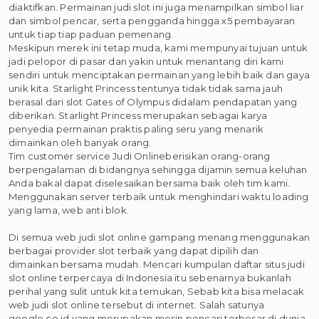
diaktifkan. Permainan judi slot ini juga menampilkan simbol liar
dan simbol pencar, serta pengganda hingga x5 pembayaran
untuk tiap tiap paduan pemenang.
Meskipun merek ini tetap muda, kami mempunyai tujuan untuk
jadi pelopor di pasar dan yakin untuk menantang diri kami
sendiri untuk menciptakan permainan yang lebih baik dan gaya
unik kita. Starlight Princess tentunya tidak tidak sama jauh
berasal dari slot Gates of Olympus didalam pendapatan yang
diberikan. Starlight Princess merupakan sebagai karya
penyedia permainan praktis paling seru yang menarik
dimainkan oleh banyak orang.
Tim customer service Judi Onlineberisikan orang-orang
berpengalaman di bidangnya sehingga dijamin semua keluhan
Anda bakal dapat diselesaikan bersama baik oleh tim kami.
Menggunakan server terbaik untuk menghindari waktu loading
yang lama, web anti blok.
Di semua web judi slot online gampang menang menggunakan
berbagai provider slot terbaik yang dapat dipilih dan
dimainkan bersama mudah. Mencari kumpulan daftar situs judi
slot online terpercaya di Indonesia itu sebenarnya bukanlah
perihal yang sulit untuk kita temukan, Sebab kita bisa melacak
web judi slot online tersebut di internet. Salah satunya
google.co.id yang merupakan mesin pencari terbesar di dunia,