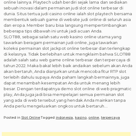
online lainnya. Playtech udah berdiri sejak lama dan sediakan
sebuah inovasi dalam permainan judi slot online terbesar di
dunia. Situs tertua judi casino online ialah slot playtech bersama
membentuk sebuah game di website judi online di seluruh asia
dan eropa. Member baru bisa langsung mempertimbangkan
beberapa tips dibawah ini untuk jadi acuan Anda.
SLOT88, sebagai salah satu web kasino online utama yang
tawarkan beragam permainan judi online, juga tawarkan
koleksi permainan slot jackpot online terbesar dan terlengkap
di kelasnya. Tidak berlebihan untuk mengklaim bahwa SLOT88
adalah salah satu web game online terbesar dan terpercaya di
tahun 2022. Maka bakal lebih baik andaikan sebelum akan Anda
akan bertaruh, Anda dianjurkan untuk mencoba fitur RTP slot
terlebih dahulu supaya Anda paham langkah bermainnya, juga
dapat menambah kesempatan Anda untuk menang lebih
besar. Dengan terdapatnya demo slot online di web pragmatic
play, Anda juga jadi bisa mempelajari semua permainan slot
yang ada di web tersebut yang hendak Anda mainkan tanpa
Anda perlu mengeluarkan ongkos untuk bertaruh.…
Posted in
Slot Online
Tagged
indonesia
,
kasino
,
online
,
terpercaya