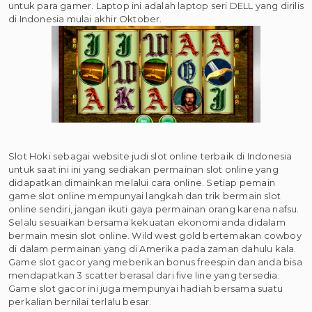
untuk para gamer. Laptop ini adalah laptop seri DELL yang dirilis
di Indonesia mulai akhir Oktober.
Slot Hoki sebagai website judi slot online terbaik di Indonesia
untuk saat ini ini yang sediakan permainan slot online yang
didapatkan dimainkan melalui cara online. Setiap pemain
game slot online mempunyai langkah dan trik bermain slot
online sendiri, jangan ikuti gaya permainan orang karena nafsu.
Selalu sesuaikan bersama kekuatan ekonomi anda didalam
bermain mesin slot online. Wild west gold bertemakan cowboy
di dalam permainan yang di Amerika pada zaman dahulu kala.
Game slot gacor yang meberikan bonus freespin dan anda bisa
mendapatkan 3 scatter berasal dari five line yang tersedia.
Game slot gacor ini juga mempunyai hadiah bersama suatu
perkalian bernilai terlalu besar.