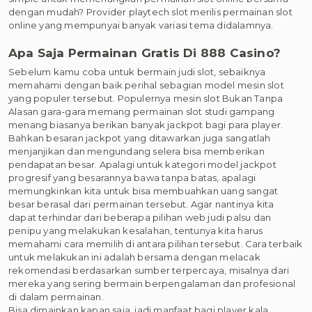
dengan mudah? Provider playtech slot merilis permainan slot
online yang mempunyai banyak variasi tema didalamnya.
Apa Saja Permainan Gratis Di 888 Casino?
Sebelum kamu coba untuk bermain judi slot, sebaiknya
memahami dengan baik perihal sebagian model mesin slot
yang populer tersebut. Populernya mesin slot Bukan Tanpa
Alasan gara-gara memang permainan slot studi gampang
menang biasanya berikan banyak jackpot bagi para player.
Bahkan besaran jackpot yang ditawarkan juga sangatlah
menjanjikan dan mengundang selera bisa memberikan
pendapatan besar. Apalagi untuk kategori model jackpot
progresif yang besarannya bawa tanpa batas, apalagi
memungkinkan kita untuk bisa membuahkan uang sangat
besar berasal dari permainan tersebut. Agar nantinya kita
dapat terhindar dari beberapa pilihan web judi palsu dan
penipu yang melakukan kesalahan, tentunya kita harus
memahami cara memilih di antara pilihan tersebut. Cara terbaik
untuk melakukan ini adalah bersama dengan melacak
rekomendasi berdasarkan sumber terpercaya, misalnya dari
mereka yang sering bermain berpengalaman dan profesional
di dalam permainan.
Bisa dimainkan kapan saja, jadi manfaat bagi player kala