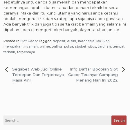
sebetulnya untuk anda bisa meraih dan mendapatkan
kemenangan apabila kamu tahu dan paham teknik beserta
caranya. Maka dari itu kunci utama yang harus anda ketahui
adalah mengenai trik dan strategi apa saja bisa anda gunakan.
Ada banyak trik dan juga tips serta kiat bermain yang selama ini
dipahami dan dimengerti oleh banyak player taruhan online.
Posted in
Slot Gacor
Tagged
deposit
,
disini
,
indonesia
,
lakukan
,
merupakan
,
nyaman
,
online
,
paling
,
pulsa
,
sbobet
,
situs
,
taruhan
,
tempat
,
terbaik
,
terpercaya
Post
Segabet Web Judi Online
Info Daftar Bocoran Slot
navigation
Terdepan Dan Terpercaya
Gacor Teranyar Gampang
Masa Kini!
Menang Hari Ini 2022
Search
for: