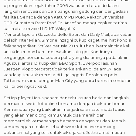
dipergunakan sejak tahun 2006 walaupun tetap di dalam
langkah renovasi dan pembangunan gedung dan pengadaan
fasilitas. Senada dengan Ketum PB PGRI, Rektor Universitas
PGRI Sumatera Barat Prof. Dr. Ansofino mengucapkan terima
kasih atas service LLDIKTI Wilayah X.
Menurut laporan Gazzetta dello Sport dan Daily Mail, ada kabar
pelatih Inter Milan, Simone Inzaghi cukup kaget melihat kondisi
fisik sang striker. Striker berusia 29 th. itu baru bermain tiga kali
untuk Inter, dan baru melesakkan satu gol. Kondisinya
terganggu bersama cedera paha yang dialaminya pada akhir
Agustus lantas. Dikutip dari BBC Sport, Liverpool asuhan
Juergen Klopp tercatat tidak terkalahkan di dalam 27 laga
kandang terakhir mereka di Liga Inggris. Perolehan poin
Tottenham sama dengan Man City yang baru bermain sembilan
kali di peringkat ke-2.
Setiap player Harus paham dan tahu aturan basic dan langkah
bermain di web slot online bersama dengan baik dan benar.
Kemampuan yang baik akan menjadi salah satu modal basic
yang akan menolong kamu untuk bisa meraih dan
memperoleh kemenangan bersama dengan mudah. Meraih
kemenangan didalam sebuah web slot online memang
bukanlah hal yang sulit untuk dikerjakan. Justru amat mudah