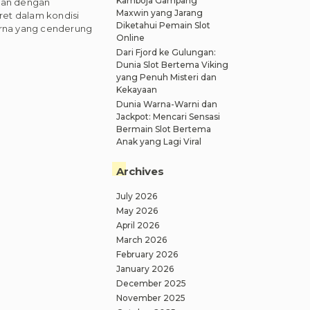
Kamboja Gampang
gkan dengan
Maxwin yang Jarang
ret dalam kondisi
Diketahui Pemain Slot
warna yang cenderung
Online
Dari Fjord ke Gulungan:
Dunia Slot Bertema Viking
yang Penuh Misteri dan
Kekayaan
Dunia Warna-Warni dan
Jackpot: Mencari Sensasi
Bermain Slot Bertema
Anak yang Lagi Viral
Archives
July 2026
May 2026
April 2026
March 2026
February 2026
January 2026
December 2025
November 2025