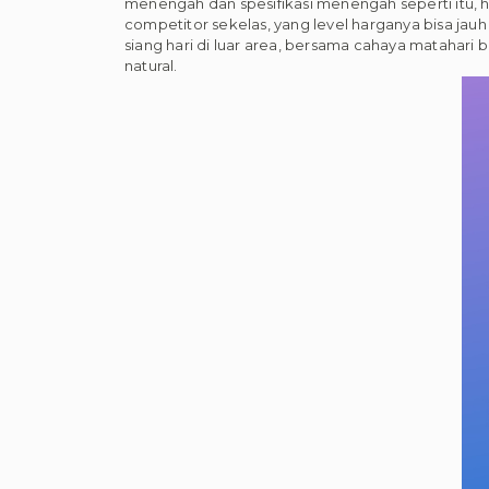
menengah dan spesifikasi menengah seperti itu, 
competitor sekelas, yang level harganya bisa jauh
siang hari di luar area, bersama cahaya matahari 
natural.