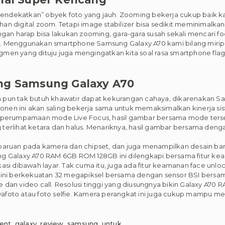
ndekatkan” obyek foto yang jauh. Zooming bekerja cukup baik ka
ahan digital zoom. Tetapi image stabilizer bisa sedikit meminimalka
gan harap bisa lakukan zooming, gara-gara susah sekali mencari fo
oise. Menggunakan smartphone Samsung Galaxy A70 kami bilang miri
men yang dituju juga mengingatkan kita soal rasa smartphone fla
ng Samsung Galaxy A70
 pun tak butuh khawatir dapat kekurangan cahaya, dikarenakan 
nen ini akan saling bekerja sama untuk memaksimalkan kinerja si
i perumpamaan mode Live Focus, hasil gambar bersama mode ters
ng terlihat ketara dan halus. Menariknya, hasil gambar bersama deng
mbaruan pada kamera dan chipset, dan juga menampilkan desain ba
ng Galaxy A70 RAM 6GB ROM 128GB ini dilengkapi bersama fitur ke
lokasi dibawah layar. Tak cuma itu, juga ada fitur keamanan face unl
i berkekuatan 32 megapiksel bersama dengan sensor BSI bersam
fie dan video call. Resolusi tinggi yang diusungnya bikin Galaxy A
foto atau foto selfie. Kamera perangkat ini juga cukup mampu men
ent
,
galaxy
,
review
,
samsung
,
untuk