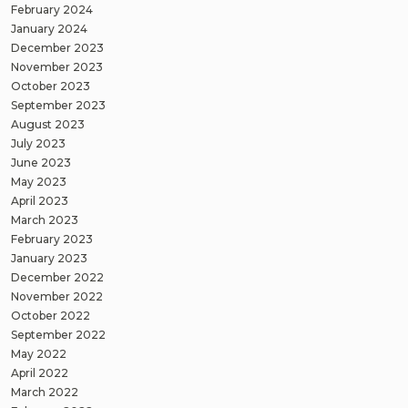
February 2024
January 2024
December 2023
November 2023
October 2023
September 2023
August 2023
July 2023
June 2023
May 2023
April 2023
March 2023
February 2023
January 2023
December 2022
November 2022
October 2022
September 2022
May 2022
April 2022
March 2022