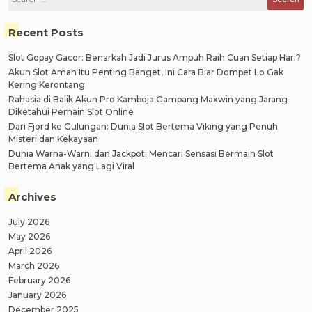
for:
Recent Posts
Slot Gopay Gacor: Benarkah Jadi Jurus Ampuh Raih Cuan Setiap Hari?
Akun Slot Aman Itu Penting Banget, Ini Cara Biar Dompet Lo Gak
Kering Kerontang
Rahasia di Balik Akun Pro Kamboja Gampang Maxwin yang Jarang
Diketahui Pemain Slot Online
Dari Fjord ke Gulungan: Dunia Slot Bertema Viking yang Penuh
Misteri dan Kekayaan
Dunia Warna-Warni dan Jackpot: Mencari Sensasi Bermain Slot
Bertema Anak yang Lagi Viral
Archives
July 2026
May 2026
April 2026
March 2026
February 2026
January 2026
December 2025