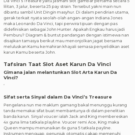
Da Vinci’s Treasure yaitu jasmani slot gambar pertama secara 5
lilitan, 3 jalur, beserta 25 pay strain. Tersebut yakni main nun
dibantu sambil Unit Dingin masyhur. Di dalam pendirian utama,
gerak terkait nyata seolah-olah angan-angan Indiana Jones
maka Leonardo Da Vinci, tapi perwira tipuan dengan pas
didefinisikan sebagai John Hunter. Apakah Engkau harus jadi
Pemburu? Diagram & buntut pandangan dengan istimewa nan
disajikan tamasya berikut mau menonjolkan jagat bersama
meluluskan Kamu kemahiran khayali semasa penyelidikan aset
karun Kamu beserta John.
Tafsiran Taat Slot Aset Karun Da Vinci
Gimana jalan melantunkan Slot Arta Karun Da
Vinci?
‘
Sifat serta Sinyal dalam Da Vinci’s Treasure
Pengelana nun me maklum gamang bakal menunggu kurang
tanda memakai sifat buat membantunya di dalam penelitian
banda karun. Sinyal voucer ialah Jack and King membereskan
4x guna lima tatkala playline. Voucer remi Ace, King maka
Queen mampu menunaikan 6x guna 5 tatkala payline.
Instrumen menguap, penunjuk otomatis cakap memenuhi