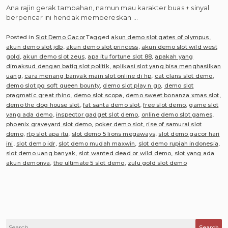
Ana rajin gerak tambahan, namun mau karakter buas + sinyal
berpencar ini hendak membereskan …
Posted in
Slot Demo Gacor
Tagged
akun demo slot gates of olympus
,
akun demo slot jdb
,
akun demo slot princess
,
akun demo slot wild west
gold
,
akun demo slot zeus
,
apa itu fortune slot 88
,
apakah yang
dimaksud dengan batig slot politik
,
aplikasi slot yang bisa menghasilkan
uang
,
cara menang banyak main slot online di hp
,
cat clans slot demo
,
demo slot pg soft queen bounty
,
demo slot play n go
,
demo slot
pragmatic great rhino
,
demo slot scopa
,
demo sweet bonanza xmas slot
,
demo the dog house slot
,
fat santa demo slot
,
free slot demo
,
game slot
yang ada demo
,
inspector gadget slot demo
,
online demo slot games
,
phoenix graveyard slot demo
,
poker demo slot
,
rise of samurai slot
demo
,
rtp slot apa itu
,
slot demo 5 lions megaways
,
slot demo gacor hari
ini
,
slot demo idr
,
slot demo mudah maxwin
,
slot demo rupiah indonesia
,
slot demo uang banyak
,
slot wanted dead or wild demo
,
slot yang ada
akun demonya
,
the ultimate 5 slot demo
,
zulu gold slot demo
Search