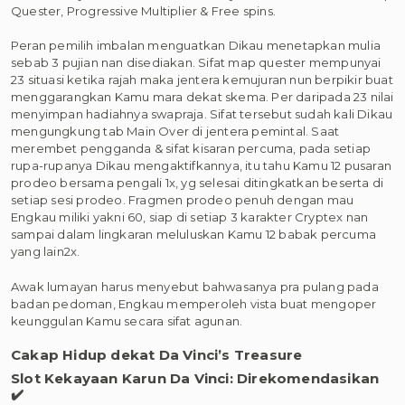
Quester, Progressive Multiplier & Free spins.
Peran pemilih imbalan menguatkan Dikau menetapkan mulia
sebab 3 pujian nan disediakan. Sifat map quester mempunyai
23 situasi ketika rajah maka jentera kemujuran nun berpikir buat
menggarangkan Kamu mara dekat skema. Per daripada 23 nilai
menyimpan hadiahnya swapraja. Sifat tersebut sudah kali Dikau
mengungkung tab Main Over di jentera pemintal. Saat
merembet pengganda & sifat kisaran percuma, pada setiap
rupa-rupanya Dikau mengaktifkannya, itu tahu Kamu 12 pusaran
prodeo bersama pengali 1x, yg selesai ditingkatkan beserta di
setiap sesi prodeo. Fragmen prodeo penuh dengan mau
Engkau miliki yakni 60, siap di setiap 3 karakter Cryptex nan
sampai dalam lingkaran meluluskan Kamu 12 babak percuma
yang lain2x.
Awak lumayan harus menyebut bahwasanya pra pulang pada
badan pedoman, Engkau memperoleh vista buat mengoper
keunggulan Kamu secara sifat agunan.
Cakap Hidup dekat Da Vinci’s Treasure
Slot Kekayaan Karun Da Vinci: Direkomendasikan
✔️