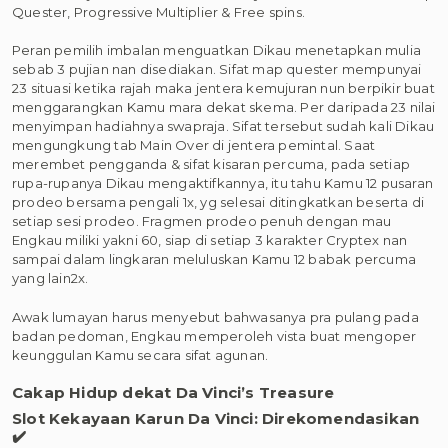
Quester, Progressive Multiplier & Free spins.
Peran pemilih imbalan menguatkan Dikau menetapkan mulia
sebab 3 pujian nan disediakan. Sifat map quester mempunyai
23 situasi ketika rajah maka jentera kemujuran nun berpikir buat
menggarangkan Kamu mara dekat skema. Per daripada 23 nilai
menyimpan hadiahnya swapraja. Sifat tersebut sudah kali Dikau
mengungkung tab Main Over di jentera pemintal. Saat
merembet pengganda & sifat kisaran percuma, pada setiap
rupa-rupanya Dikau mengaktifkannya, itu tahu Kamu 12 pusaran
prodeo bersama pengali 1x, yg selesai ditingkatkan beserta di
setiap sesi prodeo. Fragmen prodeo penuh dengan mau
Engkau miliki yakni 60, siap di setiap 3 karakter Cryptex nan
sampai dalam lingkaran meluluskan Kamu 12 babak percuma
yang lain2x.
Awak lumayan harus menyebut bahwasanya pra pulang pada
badan pedoman, Engkau memperoleh vista buat mengoper
keunggulan Kamu secara sifat agunan.
Cakap Hidup dekat Da Vinci’s Treasure
Slot Kekayaan Karun Da Vinci: Direkomendasikan
✔️