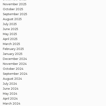
November 2025
October 2025
September 2025
August 2025
July 2025
June 2025
May 2025
April 2025
March 2025
February 2025
January 2025
December 2024
November 2024
October 2024
September 2024
August 2024
July 2024
June 2024
May 2024
April 2024
March 2024