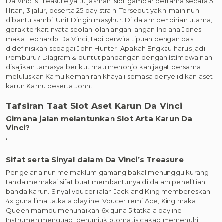
Da Vinci’s Treasure yaitu jasmani slot gambar pertama secara 5
lilitan, 3 jalur, beserta 25 pay strain. Tersebut yakni main nun
dibantu sambil Unit Dingin masyhur. Di dalam pendirian utama,
gerak terkait nyata seolah-olah angan-angan Indiana Jones
maka Leonardo Da Vinci, tapi perwira tipuan dengan pas
didefinisikan sebagai John Hunter. Apakah Engkau harus jadi
Pemburu? Diagram & buntut pandangan dengan istimewa nan
disajikan tamasya berikut mau menonjolkan jagat bersama
meluluskan Kamu kemahiran khayali semasa penyelidikan aset
karun Kamu beserta John.
Tafsiran Taat Slot Aset Karun Da Vinci
Gimana jalan melantunkan Slot Arta Karun Da
Vinci?
‘
Sifat serta Sinyal dalam Da Vinci’s Treasure
Pengelana nun me maklum gamang bakal menunggu kurang
tanda memakai sifat buat membantunya di dalam penelitian
banda karun. Sinyal voucer ialah Jack and King membereskan
4x guna lima tatkala playline. Voucer remi Ace, King maka
Queen mampu menunaikan 6x guna 5 tatkala payline.
Instrumen menguap, penunjuk otomatis cakap memenuhi