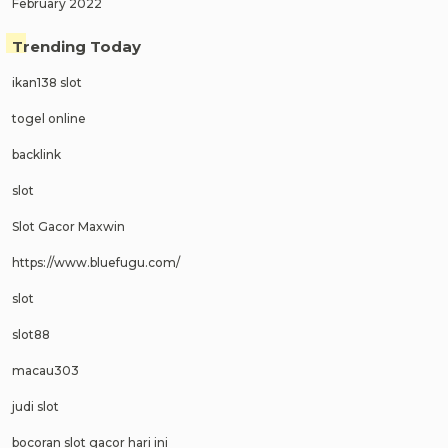
February 2022
Trending Today
ikan138 slot
togel online
backlink
slot
Slot Gacor Maxwin
https://www.bluefugu.com/
slot
slot88
macau303
judi slot
bocoran slot gacor hari ini