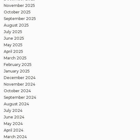
November 2025
October 2025
September 2025
August 2025
July 2025
June 2025
May 2025
April 2025
March 2025
February 2025
January 2025
December 2024
November 2024
October 2024
September 2024
August 2024
July 2024
June 2024
May 2024
April 2024
March 2024