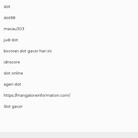
slot
slot88
macau303
judi slot
bocoran slot gacor hari ini
idnscore
slot online
agen slot
https://mangaloreinformation.com/
Slot gacor