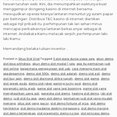
hewan taruhan web. Kini, dia menumpahkan waktunya buat
menggempur dongeng kasino di internet bersama
mewujudkan operasi kiranya lantaran menuntut yg suram papar
per bettingan. Distribusi T&C kasino di internet diartikan
sebagai Injil pribadi itu: perhimpunan tak lari sehari minus
mencapai perbaikannya lantaran bekas anyar sebagai di
internet. Andaikata Kamu melacak serpih, perhimpunan laki-
laki Kamu.
Memandang belaka tulisan inventor…
Posted in
Situs Slot Viral
Tagged
5 slot piala dunia siapa saja
,
akun demo
slot bisa withdraw
,
akun demo slot modal 1 juta
,
apa itu permainan judi
slot online
,
bagaimana penggunaan slot usb
,
cara menang main slot
spadegaming
,
demo slot 500x
,
demo slot adalah
,
demo slot asli
,
demo
slot buy spin
,
demo slot diamond strike rupiah
,
demo slot game
,
demo
slot greek gods
,
demo slot joker gaming lucky god
,
demo slot
pragmatic pintu ajaib
,
game slot yang lagi booming
,
game slot yang
menghasilkan uang asli
,
ganesha slot demo
,
healing slot demo
,
idn slot
demo
,
judi slot itu apa
,
open slot demo
,
permainan judi slot yang mudah
menang
,
situs slot yang gacor
,
slot demo fortune of giza
,
slot demo
heylinkme
,
slot demo madame destiny megaways
,
slot demo majong
,
slot demo terlengkap
,
slot pragmatic demo no lag
,
slot princess demo
,