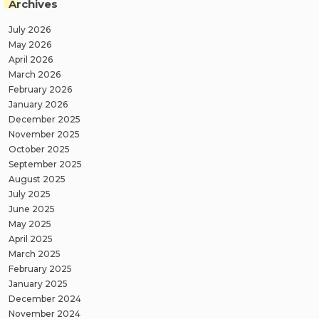
Archives
July 2026
May 2026
April 2026
March 2026
February 2026
January 2026
December 2025
November 2025
October 2025
September 2025
August 2025
July 2025
June 2025
May 2025
April 2025
March 2025
February 2025
January 2025
December 2024
November 2024