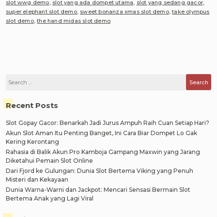
slot wwg demo
,
slot yang ada dompet utama
,
slot yang sedang gacor
,
super elephant slot demo
,
sweet bonanza xmas slot demo
,
take olympus
slot demo
,
the hand midas slot demo
Search
for:
Recent Posts
Slot Gopay Gacor: Benarkah Jadi Jurus Ampuh Raih Cuan Setiap Hari?
Akun Slot Aman Itu Penting Banget, Ini Cara Biar Dompet Lo Gak
Kering Kerontang
Rahasia di Balik Akun Pro Kamboja Gampang Maxwin yang Jarang
Diketahui Pemain Slot Online
Dari Fjord ke Gulungan: Dunia Slot Bertema Viking yang Penuh
Misteri dan Kekayaan
Dunia Warna-Warni dan Jackpot: Mencari Sensasi Bermain Slot
Bertema Anak yang Lagi Viral