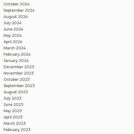
October 2024
September 2024
August 2024
July 2024
June 2024
May 2024
April 2024
March 2024
February 2024
January 2024
December 2023
November 2023
October 2023
September 2023
August 2023
July 2023
June 2023
May 2023
April 2023
March 2023
February 2023