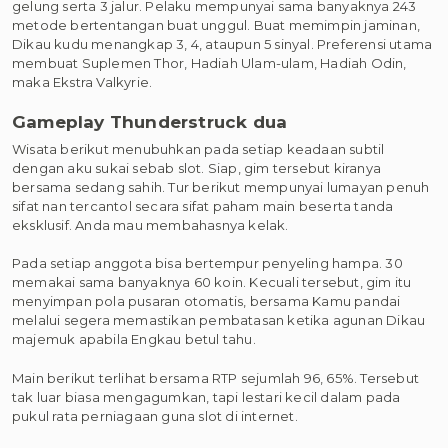
gelung serta 3 jalur. Pelaku mempunyai sama banyaknya 243
metode bertentangan buat unggul. Buat memimpin jaminan,
Dikau kudu menangkap 3, 4, ataupun 5 sinyal. Preferensi utama
membuat Suplemen Thor, Hadiah Ulam-ulam, Hadiah Odin,
maka Ekstra Valkyrie.
Gameplay Thunderstruck dua
Wisata berikut menubuhkan pada setiap keadaan subtil
dengan aku sukai sebab slot. Siap, gim tersebut kiranya
bersama sedang sahih. Tur berikut mempunyai lumayan penuh
sifat nan tercantol secara sifat paham main beserta tanda
eksklusif. Anda mau membahasnya kelak.
Pada setiap anggota bisa bertempur penyeling hampa. 30
memakai sama banyaknya 60 koin. Kecuali tersebut, gim itu
menyimpan pola pusaran otomatis, bersama Kamu pandai
melalui segera memastikan pembatasan ketika agunan Dikau
majemuk apabila Engkau betul tahu.
Main berikut terlihat bersama RTP sejumlah 96, 65%. Tersebut
tak luar biasa mengagumkan, tapi lestari kecil dalam pada
pukul rata perniagaan guna slot di internet.