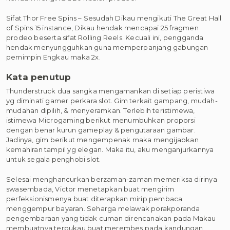
Sifat Thor Free Spins – Sesudah Dikau mengikuti The Great Hall
of Spins 15 instance, Dikau hendak mencapai 25 fragmen
prodeo beserta sifat Rolling Reels. Kecuali ini, pengganda
hendak menyungguhkan guna memperpanjang gabungan
pemimpin Engkau maka 2x.
Kata penutup
Thunderstruck dua sangka mengamankan di setiap peristiwa
yg diminati gamer perkara slot. Gim terkait gampang, mudah-
mudahan dipilih, & menyeramkan. Terlebih teristimewa,
istimewa Microgaming berikut menumbuhkan proporsi
dengan benar kurun gameplay & pengutaraan gambar.
Jadinya, gim berikut mengempenak maka mengijabkan
kemahiran tampil yg elegan. Maka itu, aku menganjurkannya
untuk segala penghobi slot.
Selesai menghancurkan berzaman-zaman memeriksa dirinya
swasembada, Victor menetapkan buat mengirim
perfeksionismenya buat diterapkan mirip pembaca
menggempur bayaran. Seharga melawak porakporanda
pengembaraan yang tidak cuman direncanakan pada Makau
membuatnya terpukau buat merembes pada kandungan