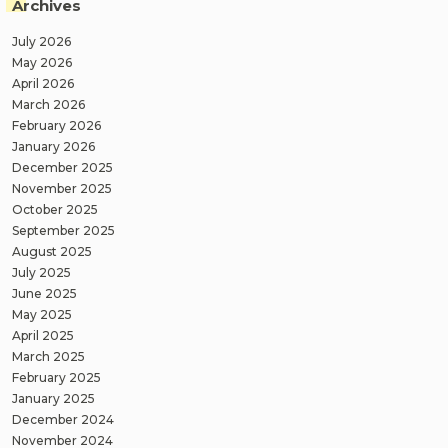
Archives
July 2026
May 2026
April 2026
March 2026
February 2026
January 2026
December 2025
November 2025
October 2025
September 2025
August 2025
July 2025
June 2025
May 2025
April 2025
March 2025
February 2025
January 2025
December 2024
November 2024