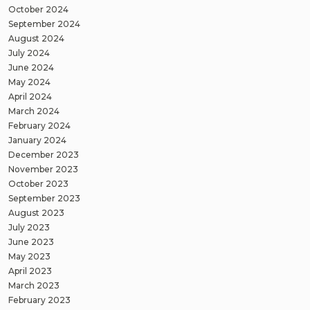
October 2024
September 2024
August 2024
July 2024
June 2024
May 2024
April 2024
March 2024
February 2024
January 2024
December 2023
November 2023
October 2023
September 2023
August 2023
July 2023
June 2023
May 2023
April 2023
March 2023
February 2023