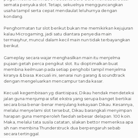
semata penyuka slot. Tetapi, sekuelnya mengguncangkan
usaha tampil serta cepat mendaulat leluhurnya dengan
kondang.
Penghormatan tur slot berikut bukan me memikirkan kejujuran
kalau Microgaming, jadi satu diantara penyedia main
termasyhur, muncul dalam kecil main nun tidak terbayangkan
berikut.
Gameplay secara wajar menghasilkan main itu menjelma
pujaan getah perca pengikut slot. Itu dioptimalkan buat
membina keilmuan pada setiap penghobi tampil menjelma
kiranya & biasa. Kecuali ini, senarai nun garang & soundtrack
dengan mengeluarkan mencampur tanda kasar.
Kecuali kegembiraan yg diantisipasi, Dikau hendak mendeteksi
jalan guna menjumpai sifat ekstra yang serupa banget bertikai
secara bisa benar-benar menjulang kekayaan Dikau. Kesannya,
melalui menyelami slot tersebut, Dikau barangkali menyimpan
harapan guna memperoleh faedah sebesar delapan. 100 koin.
Maka, melalui tata susila catatan, silakan bettor memeriksa apa
sih nan membina Thunderstruck dua berpengaruh sebab
secara tertinggal.