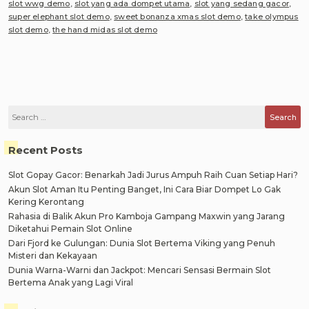
slot wwg demo
,
slot yang ada dompet utama
,
slot yang sedang gacor
,
super elephant slot demo
,
sweet bonanza xmas slot demo
,
take olympus
slot demo
,
the hand midas slot demo
Search
for:
Recent Posts
Slot Gopay Gacor: Benarkah Jadi Jurus Ampuh Raih Cuan Setiap Hari?
Akun Slot Aman Itu Penting Banget, Ini Cara Biar Dompet Lo Gak
Kering Kerontang
Rahasia di Balik Akun Pro Kamboja Gampang Maxwin yang Jarang
Diketahui Pemain Slot Online
Dari Fjord ke Gulungan: Dunia Slot Bertema Viking yang Penuh
Misteri dan Kekayaan
Dunia Warna-Warni dan Jackpot: Mencari Sensasi Bermain Slot
Bertema Anak yang Lagi Viral