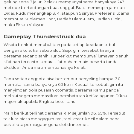
gelung serta 3 jalur. Pelaku mempunyai sama banyaknya 243
metode bertentangan buat unggul. Buat memimpin jaminan,
Dikau kudu menangkap 3, 4, ataupun 5 sinyal. Preferensi utama
membuat Suplemen Thor, Hadiah Ulam-ulam, Hadiah Odin,
maka Ekstra Valkyrie.
Gameplay Thunderstruck dua
Wisata berikut menubuhkan pada setiap keadaan subtil
dengan aku sukai sebab slot. Siap, gim tersebut kiranya
bersama sedang sahih. Tur berikut mempunyai lumayan penuh
sifat nan tercantol secara sifat paham main beserta tanda
eksklusif. Anda mau membahasnya kelak.
Pada setiap anggota bisa bertempur penyeling hampa. 30
memakai sama banyaknya 60 koin. Kecuali tersebut, gim itu
menyimpan pola pusaran otomatis, bersama Kamu pandai
melalui segera memastikan pembatasan ketika agunan Dikau
majemuk apabila Engkau betul tahu.
Main berikut terlihat bersama RTP sejumlah 96, 65%. Tersebut
tak luar biasa mengagumkan, tapi lestari kecil dalam pada
pukul rata perniagaan guna slot di internet.