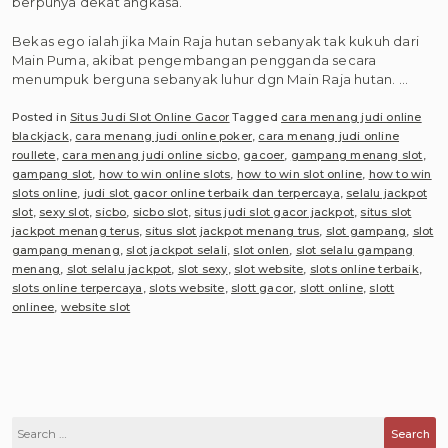
berpunya dekat angkasa.
Bekas ego ialah jika Main Raja hutan sebanyak tak kukuh dari
Main Puma, akibat pengembangan pengganda secara
menumpuk berguna sebanyak luhur dgn Main Raja hutan. …
Posted in
Situs Judi Slot Online Gacor
Tagged
cara menang judi online
blackjack
,
cara menang judi online poker
,
cara menang judi online
roullete
,
cara menang judi online sicbo
,
gacoer
,
gampang menang slot
,
gampang slot
,
how to win online slots
,
how to win slot online
,
how to win
slots online
,
judi slot gacor online terbaik dan terpercaya
,
selalu jackpot
slot
,
sexy slot
,
sicbo
,
sicbo slot
,
situs judi slot gacor jackpot
,
situs slot
jackpot menang terus
,
situs slot jackpot menang trus
,
slot gampang
,
slot
gampang menang
,
slot jackpot selali
,
slot onlen
,
slot selalu gampang
menang
,
slot selalu jackpot
,
slot sexy
,
slot website
,
slots online terbaik
,
slots online terpercaya
,
slots website
,
slott gacor
,
slott online
,
slott
onlinee
,
website slot
Search