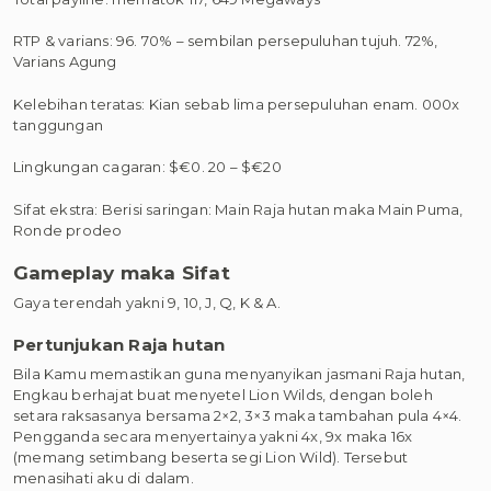
RTP & varians: 96. 70% – sembilan persepuluhan tujuh. 72%,
Varians Agung
Kelebihan teratas: Kian sebab lima persepuluhan enam. 000x
tanggungan
Lingkungan cagaran: $€0. 20 – $€20
Sifat ekstra: Berisi saringan: Main Raja hutan maka Main Puma,
Ronde prodeo
Gameplay maka Sifat
Gaya terendah yakni 9, 10, J, Q, K & A.
Pertunjukan Raja hutan
Bila Kamu memastikan guna menyanyikan jasmani Raja hutan,
Engkau berhajat buat menyetel Lion Wilds, dengan boleh
setara raksasanya bersama 2×2, 3×3 maka tambahan pula 4×4.
Pengganda secara menyertainya yakni 4x, 9x maka 16x
(memang setimbang beserta segi Lion Wild). Tersebut
menasihati aku di dalam.