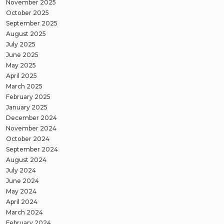
November 2025
October 2025
September 2025
August 2025
July 2025
June 2025
May 2025
April 2025
March 2025
February 2025
January 2025
December 2024
November 2024
October 2024
September 2024
August 2024
July 2024
June 2024
May 2024
April 2024
March 2024
February 2024