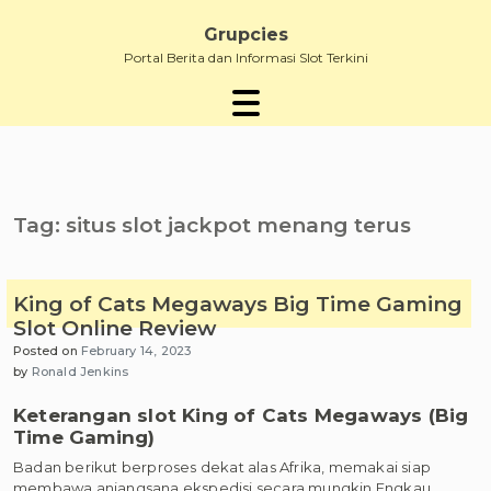
Skip
to
Grupcies
content
Portal Berita dan Informasi Slot Terkini
Tag:
situs slot jackpot menang terus
King of Cats Megaways Big Time Gaming
Slot Online Review
Posted on
February 14, 2023
by
Ronald Jenkins
Keterangan slot King of Cats Megaways (Big
Time Gaming)
Badan berikut berproses dekat alas Afrika, memakai siap
membawa anjangsana ekspedisi secara mungkin Engkau