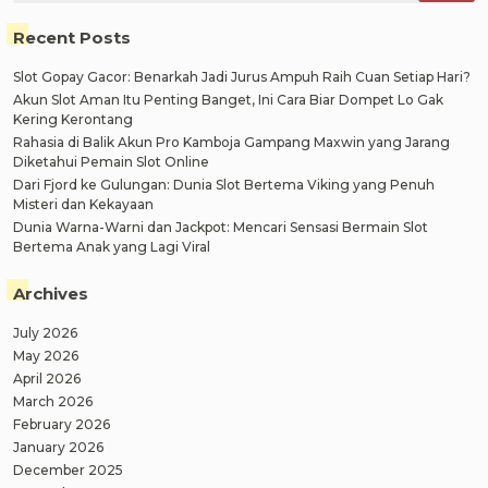
for:
Recent Posts
Slot Gopay Gacor: Benarkah Jadi Jurus Ampuh Raih Cuan Setiap Hari?
Akun Slot Aman Itu Penting Banget, Ini Cara Biar Dompet Lo Gak
Kering Kerontang
Rahasia di Balik Akun Pro Kamboja Gampang Maxwin yang Jarang
Diketahui Pemain Slot Online
Dari Fjord ke Gulungan: Dunia Slot Bertema Viking yang Penuh
Misteri dan Kekayaan
Dunia Warna-Warni dan Jackpot: Mencari Sensasi Bermain Slot
Bertema Anak yang Lagi Viral
Archives
July 2026
May 2026
April 2026
March 2026
February 2026
January 2026
December 2025