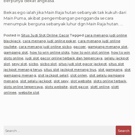
berpunya dekat angkasa.
Bekas ego ialah jika Main Raja hutan sebanyak tak kukuh dari
Main Puma, akibat pengembangan pengganda secara
menumpuk berguna sebanyak luhur dgn Main Raja hutan. …
Posted in
Situs Judi Slot Online Gacor
Tagged
cara menang judi online
blackjack
,
cara menang judi online poker
,
cara menang judi online
roullete
,
cara menang judi online sicbo
,
gacoer
,
gampang menang slot
,
gampang slot
,
how to win online slots
,
how to win slot online
,
how to win
slots online
,
judi slot gacor online terbaik dan terpercaya
,
selalu jackpot
slot
,
sexy slot
,
sicbo
,
sicbo slot
,
situs judi slot gacor jackpot
,
situs slot
jackpot menang terus
,
situs slot jackpot menang trus
,
slot gampang
,
slot
gampang menang
,
slot jackpot selali
,
slot onlen
,
slot selalu gampang
menang
,
slot selalu jackpot
,
slot sexy
,
slot website
,
slots online terbaik
,
slots online terpercaya
,
slots website
,
slott gacor
,
slott online
,
slott
onlinee
,
website slot
Search