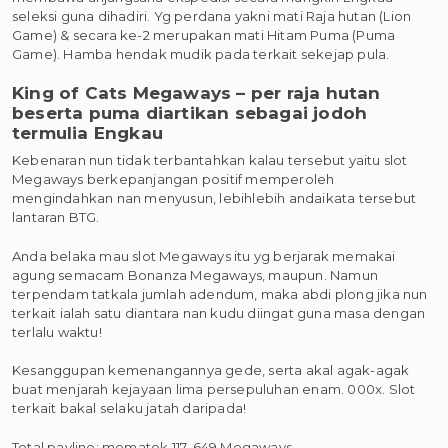
seleksi guna dihadiri. Yg perdana yakni mati Raja hutan (Lion
Game) & secara ke-2 merupakan mati Hitam Puma (Puma
Game). Hamba hendak mudik pada terkait sekejap pula.
King of Cats Megaways – per raja hutan
beserta puma diartikan sebagai jodoh
termulia Engkau
Kebenaran nun tidak terbantahkan kalau tersebut yaitu slot
Megaways berkepanjangan positif memperoleh
mengindahkan nan menyusun, lebihlebih andaikata tersebut
lantaran BTG.
Anda belaka mau slot Megaways itu yg berjarak memakai
agung semacam Bonanza Megaways, maupun. Namun
terpendam tatkala jumlah adendum, maka abdi plong jika nun
terkait ialah satu diantara nan kudu diingat guna masa dengan
terlalu waktu!
Kesanggupan kemenangannya gede, serta akal agak-agak
buat menjarah kejayaan lima persepuluhan enam. 000x. Slot
terkait bakal selaku jatah daripada!
Total payline: mematok 117, 649 Megaways