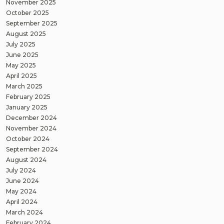
November 2025
October 2025
September 2025
August 2025
July 2025
June 2025
May 2025
April 2025
March 2025
February 2025
January 2025
December 2024
November 2024
October 2024
September 2024
August 2024
July 2024
June 2024
May 2024
April 2024
March 2024
February 2024