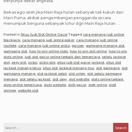
berpunya dekat angkasa.
Bekas ego ialah jika Main Raja hutan sebanyak tak kukuh dari
Main Puma, akibat pengembangan pengganda secara
menumpuk berguna sebanyak luhur dgn Main Raja hutan. …
Posted in
Situs Judi Slot Online Gacor
Tagged
cara menang judi online
blackjack
,
cara menang judi online poker
,
cara menang judi online
roullete
,
cara menang judi online sicbo
,
gacoer
,
gampang menang slot
,
gampang slot
,
how to win online slots
,
how to win slot online
,
how to win
slots online
,
judi slot gacor online terbaik dan terpercaya
,
selalu jackpot
slot
,
sexy slot
,
sicbo
,
sicbo slot
,
situs judi slot gacor jackpot
,
situs slot
jackpot menang terus
,
situs slot jackpot menang trus
,
slot gampang
,
slot
gampang menang
,
slot jackpot selali
,
slot onlen
,
slot selalu gampang
menang
,
slot selalu jackpot
,
slot sexy
,
slot website
,
slots online terbaik
,
slots online terpercaya
,
slots website
,
slott gacor
,
slott online
,
slott
onlinee
,
website slot
Search