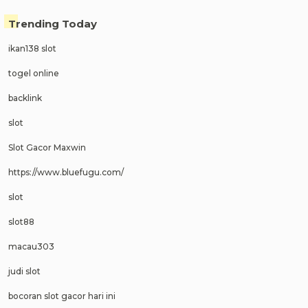
Trending Today
ikan138 slot
togel online
backlink
slot
Slot Gacor Maxwin
https://www.bluefugu.com/
slot
slot88
macau303
judi slot
bocoran slot gacor hari ini