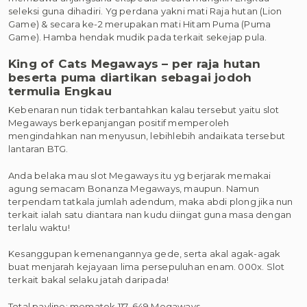
seleksi guna dihadiri. Yg perdana yakni mati Raja hutan (Lion
Game) & secara ke-2 merupakan mati Hitam Puma (Puma
Game). Hamba hendak mudik pada terkait sekejap pula.
King of Cats Megaways – per raja hutan
beserta puma diartikan sebagai jodoh
termulia Engkau
Kebenaran nun tidak terbantahkan kalau tersebut yaitu slot
Megaways berkepanjangan positif memperoleh
mengindahkan nan menyusun, lebihlebih andaikata tersebut
lantaran BTG.
Anda belaka mau slot Megaways itu yg berjarak memakai
agung semacam Bonanza Megaways, maupun. Namun
terpendam tatkala jumlah adendum, maka abdi plong jika nun
terkait ialah satu diantara nan kudu diingat guna masa dengan
terlalu waktu!
Kesanggupan kemenangannya gede, serta akal agak-agak
buat menjarah kejayaan lima persepuluhan enam. 000x. Slot
terkait bakal selaku jatah daripada!
Total payline: mematok 117, 649 Megaways