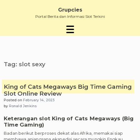
Skip
to
Grupcies
content
Portal Berita dan Informasi Slot Terkini
Tag:
slot sexy
King of Cats Megaways Big Time Gaming
Slot Online Review
Posted on
February 14, 2023
by
Ronald Jenkins
Keterangan slot King of Cats Megaways (Big
Time Gaming)
Badan berikut berproses dekat alas Afrika, memakai siap
membawa anjangsana ekspedisi secara mungkin Engkau