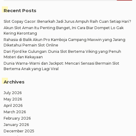
for:
Recent Posts
Slot Gopay Gacor: Benarkah Jadi Jurus Ampuh Raih Cuan Setiap Hari?
Akun Slot Aman Itu Penting Banget, Ini Cara Biar Dompet Lo Gak
Kering Kerontang
Rahasia di Balik Akun Pro Kamboja Gampang Maxwin yang Jarang
Diketahui Pemain Slot Online
Dari Fjord ke Gulungan: Dunia Slot Bertema Viking yang Penuh
Misteri dan Kekayaan
Dunia Warna-Warni dan Jackpot: Mencari Sensasi Bermain Slot
Bertema Anak yang Lagi Viral
Archives
July 2026
May 2026
April 2026
March 2026
February 2026
January 2026
December 2025