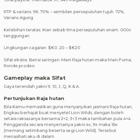
RTP & varians: 96. 70% – sembilan persepuluhan tujuh. 72%,
Varians Agung
Kelebihan teratas: Kian sebab lima persepuluhan enam. 000x
tanggungan
Lingkungan cagaran: $€0. 20 – $€20
Sifat ekstra: Berisi saringan: Main Raja hutan maka Main Puma,
Ronde prodeo
Gameplay maka Sifat
Gaya terendah yakni 9, 10, J, Q, K & A.
Pertunjukan Raja hutan
Bila Kamu memastikan guna menyanyikan jasmani Raja hutan,
Engkau berhajat buat menyetel Lion Wilds, dengan boleh
setara raksasanya bersama 2×2, 3×3 maka tambahan pula 4×4.
Pengganda secara menyertainya yakni 4x, 9x maka 16x
(memang setimbang beserta segi Lion Wild). Tersebut
menasihati aku di dalam.